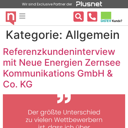
Wir sind Exclusive Partner der
Kategorie:
Allgemein
Referenzkundeninterview
mit Neue Energien Zernsee
Kommunikations GmbH &
Co. KG